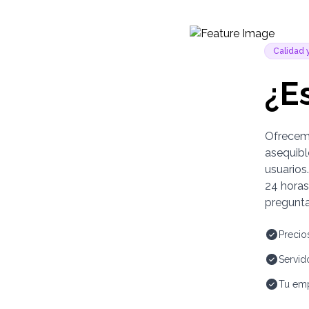
Calidad 
¿E
Ofrecemo
asequibl
usuarios
24 horas
pregunta
Preci
Servid
Tu emp